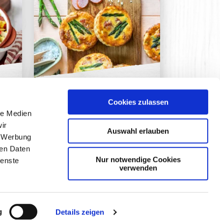
Spargel Tartelettes
Cookies zulassen
le Medien
ir
Auswahl erlauben
, Werbung
ren Daten
Nur notwendige Cookies
ienste
verwenden
iches & Co.
kontakt
g
Details zeigen