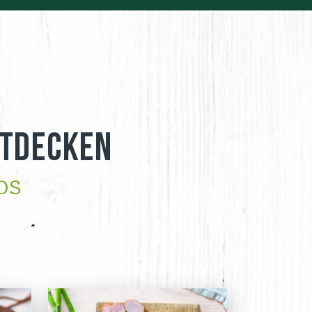
ntdecken
os