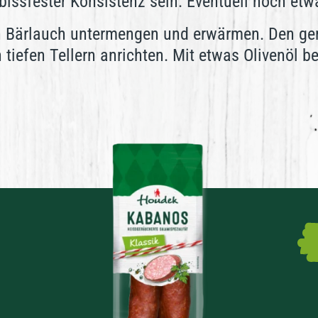
 bissfester Konsistenz sein. Eventuell noch e
 Bärlauch untermengen und erwärmen. Den ger
n tiefen Tellern anrichten. Mit etwas Olivenöl 