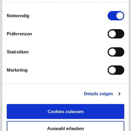
haben oder die sie im Rahmen Ihrer Nutzung der Dienste
gesammelt haben.
Einwilligungsauswahl
Unsere Auszubildenden sind die Basis unseres
Notwendig
zukünftigen Erfolges. Denn nur Fachkräfte helfen uns,
noch besser zu werden. Und die besten Fachkräfte finden
wir nach entsprechender Ausbildung im eigenen
Unternehmen. Wir bieten Dir eine vielseitige und
Präferenzen
abwechslungsreiche Ausbildung. Unsere Ausbilder sind
alle Profis vom Fach und führen Dich und Deine Azubi-
Kollegen in einer engen Verknüpfung von Theorie und
Statistiken
Praxis durch die Ausbildung. Bei Houdek wird jeder
Mitarbeiter seinen Fähigkeiten und Potenzialen
entsprechend gefördert und gefordert.
Marketing
Deine Benefits bei uns
💶
Pünktliche Bezahlung:
Freue Dich auf eine faire
Details zeigen
Bezahlung sowie Personalrabatt und eine betriebliche
Altersvorsorge.
❤️
Tolles Betriebsklima:
Werde Teil unseres Teams und
Cookies zulassen
erfahre hohe Wertschätzung für Deine Arbeit. Wir stehen
für einander ein und haben immer ein offenes Ohr für Dich
und Deine Anliegen!
Auswahl erlauben