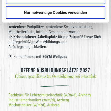
🏝️
Angenehme Arbeitszeiten:
Dich erwartet ein
Zweischichtbetrieb - ohne Nachtschicht mit einer 38h -
Woche und 28 Urlaubstagen im Jahr.
Nur notwendige Cookies verwenden
🥩 Weitere Vorzüge:
Qualitativ hochwertige Produkte,
hauseigene Kantine, Betriebsrat, interne Deutschkurse,
kostenlose Parkplätze, kostenlose Schutzausrüstung,
Mitarbeiterfeste, interne Gesundheitswochen.
🚀
Krisensicherer Arbeitsplatz für die Zukunft!
Freue Dich
auf regelmäßige Weiterbildungs-und
Aufstiegsmöglichkeiten.
️‍ Firmenfitness mit
EGYM Wellpass
🏋
Offene Ausbildungsplätze 2027
Deine qualifizierte Ausbildung bei Houdek
Fachkraft für Lebensmitteltechnik (w/m/d), Arzberg
Industriemechaniker (w/m/d), Arzberg
Mechatroniker (w/m/d), Arzberg