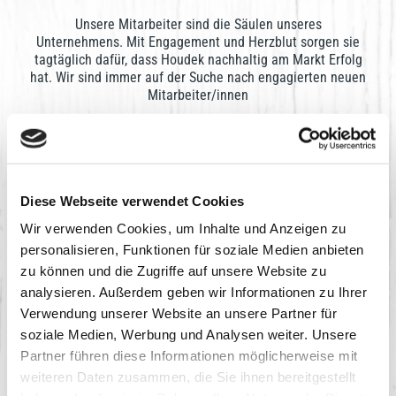
Unsere Mitarbeiter sind die Säulen unseres
Unternehmens. Mit Engagement und Herzblut sorgen sie
tagtäglich dafür, dass Houdek nachhaltig am Markt Erfolg
hat. Wir sind immer auf der Suche nach engagierten neuen
Mitarbeiter/innen
Industrieelektroniker (w/m/d), Arzberg
Metzger in der Produktion (w/m/d), Arzberg
Techniker Lebensmittelverpackung (w/m/d), Arzberg
Lebensmitteltechniker (w/m/d) für die Verfahrenstechnik,
Arzberg
Diese Webseite verwendet Cookies
Produktionsmitarbeiter Rauchabteilung (w/m/d), Arzberg
Wir verwenden Cookies, um Inhalte und Anzeigen zu
Betriebselektriker / Mechatroniker (w/m/d)
personalisieren, Funktionen für soziale Medien anbieten
Kaufmännischer Mitarbeiter (w/m/d), Produktionsplanung
zu können und die Zugriffe auf unsere Website zu
Controller (w/m/d)
analysieren. Außerdem geben wir Informationen zu Ihrer
Verwendung unserer Website an unsere Partner für
Ausbildung 2027
soziale Medien, Werbung und Analysen weiter. Unsere
Entdecke unsere Ausbildungsberufe
Partner führen diese Informationen möglicherweise mit
weiteren Daten zusammen, die Sie ihnen bereitgestellt