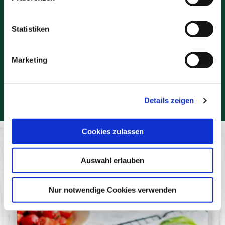
Statistiken
Marketing
Es wurde gekocht mit
Kabanos Klassik
Details zeigen
Zum Produkt
Cookies zulassen
Noch mehr Lieblingsrezepte entdecken
Lecker Kochen mit der Kabanos
Auswahl erlauben
Nur notwendige Cookies verwenden