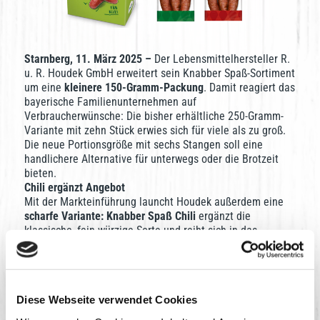
Starnberg, 11. März 2025 –
Der Lebensmittelhersteller R.
u. R. Houdek GmbH erweitert sein Knabber Spaß-Sortiment
um eine
kleinere 150-Gramm-Packung
. Damit reagiert das
bayerische Familienunternehmen auf
Verbraucherwünsche: Die bisher erhältliche 250-Gramm-
Variante mit zehn Stück erwies sich für viele als zu groß.
Die neue Portionsgröße mit sechs Stangen soll eine
handlichere Alternative für unterwegs oder die Brotzeit
bieten.
Chili ergänzt Angebot
Mit der Markteinführung launcht Houdek außerdem eine
scharfe Variante: Knabber Spaß Chili
ergänzt die
klassische, fein-würzige Sorte und reiht sich in das
bestehende Angebot an Chili-Produkten ein.
Frischer Look für mehr Aufmerksamkeit
Auch optisch gibt es ein Update: Das
Verpackungsdesign
wurde überarbeitet
und betont nun noch stärker den
Diese Webseite verwendet Cookies
Snack-Charakter. Eine modernisierte Typografie und
frische Gestaltungselemente sorgen für eine höhere