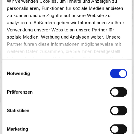
Wir verwenden Cookies, um Inhalte und Anzeigen zu
Sichtbarkeit am Point of Sale. Um die Produkte optimal in
personalisieren, Funktionen für soziale Medien anbieten
Szene zu setzen, stellt Houdek dem Handel zum
zu können und die Zugriffe auf unsere Website zu
Verkaufsstart zudem
aufmerksamkeitsstarke Displays
zur
Verfügung.
analysieren. Außerdem geben wir Informationen zu Ihrer
Bestellungen
sind
ab sofort
möglich, die unverbindliche
Verwendung unserer Website an unsere Partner für
Preisempfehlung liegt bei 2,99 Euro.
soziale Medien, Werbung und Analysen weiter. Unsere
Auf einen Blick
Partner führen diese Informationen möglicherweise mit
Verfügbar: ab April 2025
weiteren Daten zusammen, die Sie ihnen bereitgestellt
POS-Material: Aktionsdisplays (Inhalt: 35 Stück, 20x
haben oder die sie im Rahmen Ihrer Nutzung der Dienste
Klassik, 15x Chili), Regalkarton: 6 Stück pro Einheit
gesammelt haben.
Einwilligungsauswahl
Einführungsgebiet: nationaler Vertrieb
Notwendig
Vertriebsschienen: Lebensmitteleinzelhandel
Vermarktung: Anzeigen, PR, Webseite, Social Media,
LEH-Aktionen
Präferenzen
UVP: 2,99 Euro
Statistiken
DOWNLOADS
Pressemitteilung
Display
Marketing