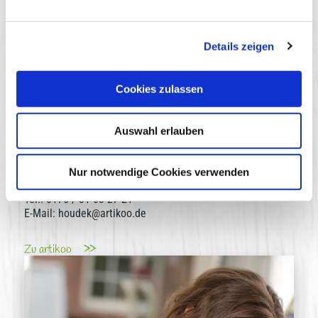
Packshot Chili
Packshot Klassik
Details zeigen
Zurück zur Übersicht
Cookies zulassen
Pressekontakt
artikoo · PR für Kultur und Marken
Auswahl erlauben
artikoo ∙ PR für Kultur und Marken
Nur notwendige Cookies verwenden
Ansprechpartnerin: Silke Rommelfanger
Tel.: 0176 / 31 03 27 21
E-Mail: houdek@artikoo.de
Zu artikoo